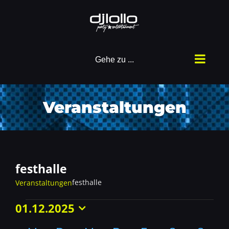
Zum
Inhalt
springen
Gehe zu ...
Veranstaltungen
festhalle
festhalle
Veranstaltungen
01.12.2025
Veranstaltungen
Datum