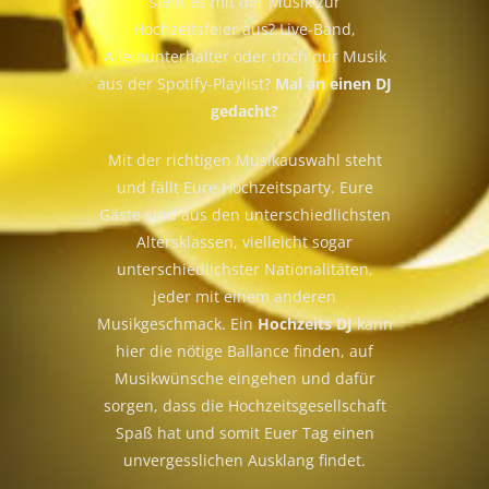
sieht es mit der Musik zur
Hochzeitsfeier aus? Live-Band,
Alleinunterhalter oder doch nur Musik
aus der Spotify-Playlist?
Mal an einen DJ
gedacht?
Mit der richtigen Musikauswahl steht
und fällt Eure Hochzeitsparty. Eure
Gäste sind aus den unterschiedlichsten
Altersklassen, vielleicht sogar
unterschiedlichster Nationalitäten,
jeder mit einem anderen
Musikgeschmack. Ein
Hochzeits DJ
kann
hier die nötige Ballance finden, auf
Musikwünsche eingehen und dafür
sorgen, dass die Hochzeitsgesellschaft
Spaß hat und somit Euer Tag einen
unvergesslichen Ausklang findet.