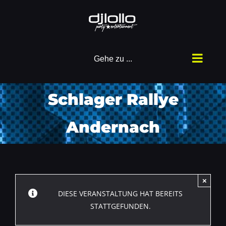
Zum
Inhalt
springen
Gehe zu ...
Schlager Rallye
Andernach
×
DIESE VERANSTALTUNG HAT BEREITS
STATTGEFUNDEN.