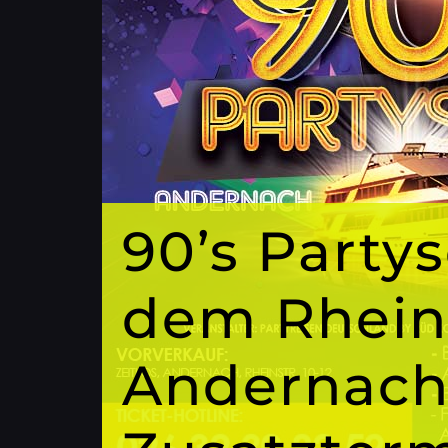
90’s Partys
dem Rhein
Andernach