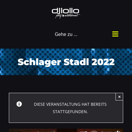
Zum
Inhalt
springen
Gehe zu ...
Schlager Stadl 2022
×
DIESE VERANSTALTUNG HAT BEREITS
STATTGEFUNDEN.