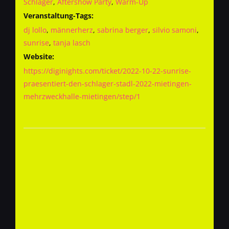
Schlager
,
Aftershow Party
,
Warm-Up
Veranstaltung-Tags:
dj lollo
,
männerherz
,
sabrina berger
,
silvio samoni
,
sunrise
,
tanja lasch
Website:
https://diginights.com/ticket/2022-10-22-sunrise-
praesentiert-den-schlager-stadl-2022-mietingen-
mehrzweckhalle-mietingen/step/1