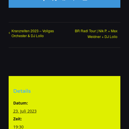
Mail
Kranzreiten 2023 – Vollgas
BR Radl Tour | Nik P. + Max
Orchester & DJ Lollo
Weidner + DJ Lollo
Details
Datum:
23. Juli 2023
Zeit:
19:30