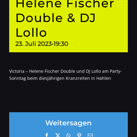
Helene Fischer
Double & DJ
Lollo
23. Juli 2023•19:30
Victoria – Helene Fischer Double und DJ Lollo am Party-
Sonntag beim diesjährigen Kranzreiten in Hahlen
Weitersagen
Facebook
X
WhatsApp
Pinterest
E-