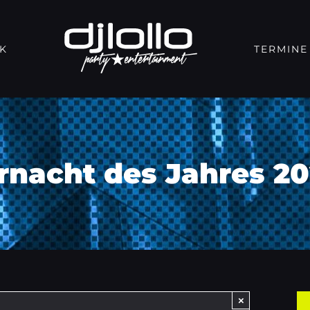
K
TERMINE
rnacht des Jahres 
×