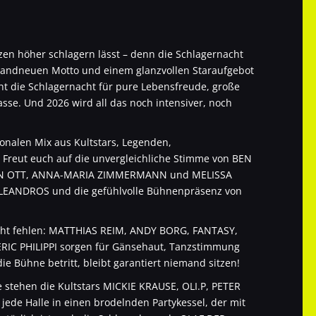
zen höher schlagern lässt – denn die Schlagernacht
randneuen Motto und einem glanzvollen Staraufgebot
eht die Schlagernacht für pure Lebensfreude, große
sse. Und 2026 wird all das noch intensiver, noch
onalen Mix aus Kultstars, Legenden,
 Freut euch auf die unvergleichliche Stimme von BEN
STIN OTT, ANNA-MARIA ZIMMERMANN und MELISSA
LEANDROS und die gefühlvolle Bühnenpräsenz von
icht fehlen: MATTHIAS REIM, ANDY BORG, FANTASY,
IC PHILIPPI sorgen für Gänsehaut, Tanzstimmung
Bühne betritt, bleibt garantiert niemand sitzen!
e stehen die Kultstars MICKIE KRAUSE, OLI.P, PETER
de Halle in einen brodelnden Partykessel, der mit