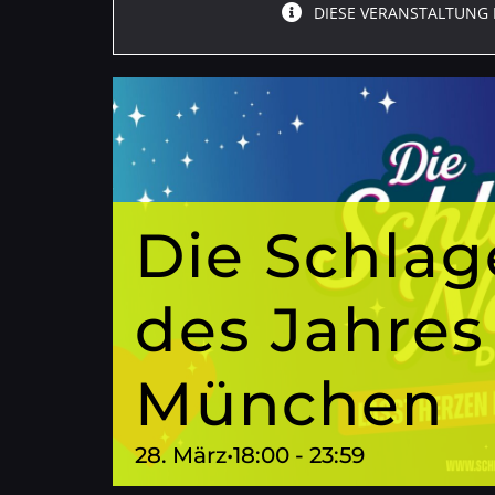
DIESE VERANSTALTUNG 
Die Schlag
des Jahres
München
28. März•18:00
-
23:59