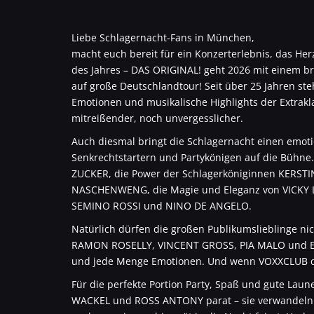
Liebe Schlagernacht-Fans in München,
macht euch bereit für ein Konzerterlebnis, das Her
des Jahres – DAS ORIGINAL! geht 2026 mit einem b
auf große Deutschlandtour! Seit über 25 Jahren st
Emotionen und musikalische Highlights der Extrakla
mitreißender, noch unvergesslicher.
Auch diesmal bringt die Schlagernacht einen emoti
Senkrechtstartern und Partykönigen auf die Bühne.
ZUCKER, die Power der Schlagerköniginnen KER
NASCHENWENG, die Magie und Eleganz von VICKY 
SEMINO ROSSI und NINO DE ANGELO.
Natürlich dürfen die großen Publikumslieblinge n
RAMON ROSELLY, VINCENT GROSS, PIA MALO und ER
und jede Menge Emotionen. Und wenn VOXXCLUB die 
Für die perfekte Portion Party, Spaß und gute Laun
WACKEL und ROSS ANTONY parat – sie verwandeln je