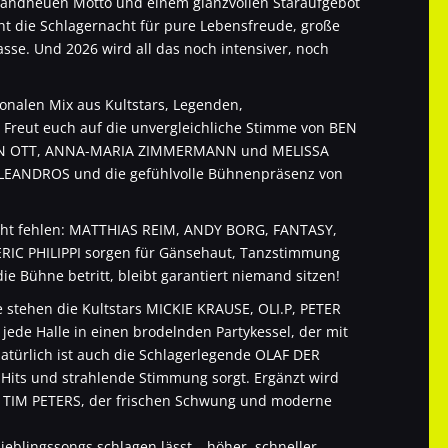
randneuen Motto und einem glanzvollen Staraufgebot
eht die Schlagernacht für pure Lebensfreude, große
sse. Und 2026 wird all das noch intensiver, noch
onalen Mix aus Kultstars, Legenden,
 Freut euch auf die unvergleichliche Stimme von BEN
STIN OTT, ANNA-MARIA ZIMMERMANN und MELISSA
LEANDROS und die gefühlvolle Bühnenpräsenz von
icht fehlen: MATTHIAS REIM, ANDY BORG, FANTASY,
IC PHILIPPI sorgen für Gänsehaut, Tanzstimmung
Bühne betritt, bleibt garantiert niemand sitzen!
e stehen die Kultstars MICKIE KRAUSE, OLI.P, PETER
de Halle in einen brodelnden Partykessel, der mit
natürlich ist auch die Schlagerlegende OLAF DER
e Hits und strahlende Stimmung sorgt. Ergänzt wird
n TIM PETERS, der frischen Schwung und moderne
ieblingssongs schlagen lässt – höher, schneller,