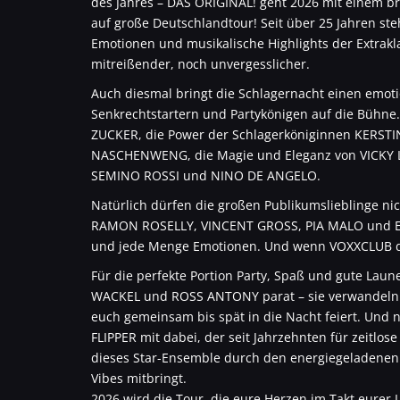
des Jahres – DAS ORIGINAL! geht 2026 mit einem b
auf große Deutschlandtour! Seit über 25 Jahren st
Emotionen und musikalische Highlights der Extrakla
mitreißender, noch unvergesslicher.
Auch diesmal bringt die Schlagernacht einen emoti
Senkrechtstartern und Partykönigen auf die Bühne.
ZUCKER, die Power der Schlagerköniginnen KER
NASCHENWENG, die Magie und Eleganz von VICKY 
SEMINO ROSSI und NINO DE ANGELO.
Natürlich dürfen die großen Publikumslieblinge n
RAMON ROSELLY, VINCENT GROSS, PIA MALO und ER
und jede Menge Emotionen. Und wenn VOXXCLUB die 
Für die perfekte Portion Party, Spaß und gute Laun
WACKEL und ROSS ANTONY parat – sie verwandeln je
euch gemeinsam bis spät in die Nacht feiert. Und 
FLIPPER mit dabei, der seit Jahrzehnten für zeitlos
dieses Star-Ensemble durch den energiegeladene
Vibes mitbringt.
2026 wird die Tour, die eure Herzen im Takt eurer L