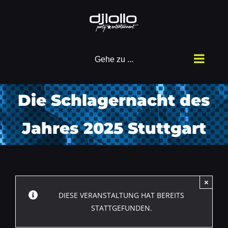
Zum
Inhalt
springen
Gehe zu ...
Die Schlagernacht des
Jahres 2025 Stuttgart
×
DIESE VERANSTALTUNG HAT BEREITS
STATTGEFUNDEN.