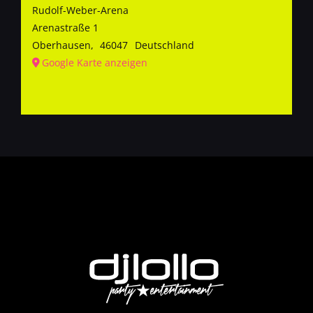
Rudolf-Weber-Arena
Arenastraße 1
Oberhausen
,
46047
Deutschland
Google Karte anzeigen