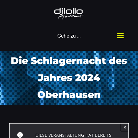
Zum
Inhalt
springen
Gehe zu ...
Die Schlagernacht des
Jahres 2024
Oberhausen
×
DIESE VERANSTALTUNG HAT BEREITS