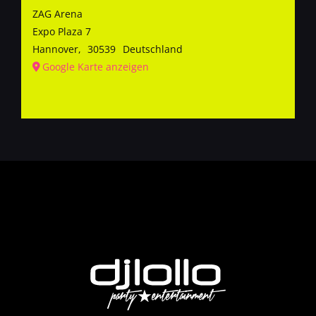
ZAG Arena
Expo Plaza 7
Hannover
,
30539
Deutschland
Google Karte anzeigen