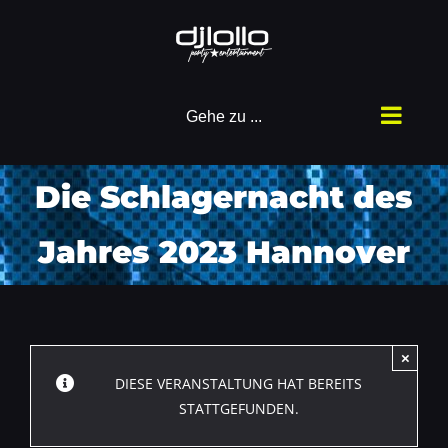
Zum
Inhalt
springen
Gehe zu ...
Die Schlagernacht des
Jahres 2023 Hannover
×
DIESE VERANSTALTUNG HAT BEREITS
STATTGEFUNDEN.