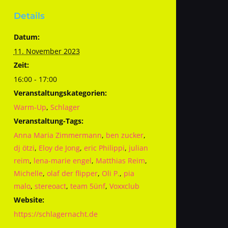
Details
Datum:
11. November 2023
Zeit:
16:00 - 17:00
Veranstaltungskategorien:
Warm-Up
,
Schlager
Veranstaltung-Tags:
Anna Maria Zimmermann
,
ben zucker
,
dj ötzi
,
Eloy de Jong
,
eric Philippi
,
julian
reim
,
lena-marie engel
,
Matthias Reim
,
Michelle
,
olaf der flipper
,
Oli P.
,
pia
malo
,
stereoact
,
team 5ünf
,
Voxxclub
Website:
https://schlagernacht.de