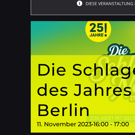
DIESE VERANSTALTUNG 
Die Schlag
des Jahres
Berlin
11. November 2023•16:00
-
17:00