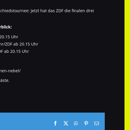
hiedstournee: Jetzt hat das ZDF die finalen drei
blick:
 20.15 Uhr
hr/ZDF ab 20.15 Uhr
DF ab 20.15 Uhr
men-nebel/
äste.
Facebook
X
WhatsApp
Pinterest
E-
Mail